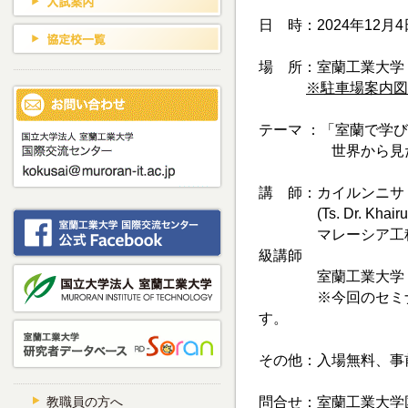
日 時：2024年12月4
場 所：室蘭工業大学
※駐車場案内図
テーマ ：「室蘭で学
世界から見た日
講 師：カイルンニサ 
(Ts. Dr. Khairunni
マレーシア工科大
級講師
室蘭工業大学 大学
※今回のセミナー
す。
その他：入場無料、
教職員の方へ
問合せ：室蘭工業