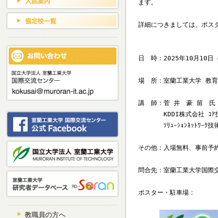
ます。

詳細につきましては、ポスタ
日　時：2025年10月10日（
場　所：室蘭工業大学 教育・
講　師：菅 井　豪 留　氏

　　　　KDDI株式会社 ｺｱ技
　　　　ｿﾘｭｰｼｮﾝﾈｯﾄﾜｰｸ
その他：入場無料、事前予約
問合先：室蘭工業大学国際交流セ
教職員の方へ