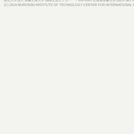
国立大学法人 室蘭工業大学 国際交流センター 〒050-8585 北海道室蘭市水元町27番1
(C) 2014 MURORAN INSTITUTE OF TECHNOLOGY CENTER FOR INTERNATIONAL RELA