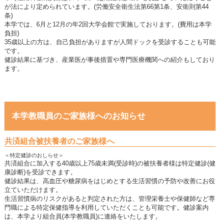
が法により定められています。(労働安全衛生法第66第1条、安衛則第44
条)
本学では、6月と12月の年2回大学会館で実施しております。(費用は本学
負担)
35歳以上の方は、自己負担がありますが人間ドックを受診することも可能
です。
健診結果に基づき、産業医が事後措置や専門医療機関への紹介もしており
ます。
本学教職員のご家族様へのお知らせ
共済組合被扶養者のご家族様へ
＜特定健診のおしらせ＞
共済組合に加入する40歳以上75歳未満(受診時)の被扶養者様は特定健診(健
康診断)を受診できます。
健診結果は、高血圧や糖尿病をはじめとする生活習慣の予防や改善にお役
立ていただけます。
生活習慣病のリスクがあると判定された方は、管理栄養士や保健師など専
門職による特定保健指導を利用していただくことも可能です。健診案内
は、本学より組合員(本学教職員)に連絡をいたします。