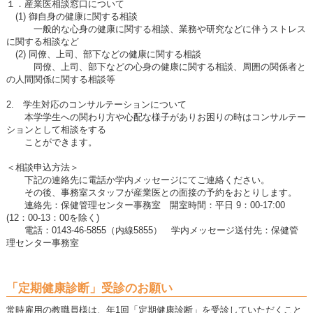
１．産業医相談窓口について
(1) 御自身の健康に関する相談
一般的な心身の健康に関する相談、業務や研究などに伴うストレス
に関する相談など
(2) 同僚、上司、部下などの健康に関する相談
同僚、上司、部下などの心身の健康に関する相談、周囲の関係者と
の人間関係に関する相談等
2. 学生対応のコンサルテーションについて
本学学生への関わり方や心配な様子がありお困りの時はコンサルテー
ションとして相談をする
ことができます。
＜相談申込方法＞
下記の連絡先に電話か学内メッセージにてご連絡ください。
その後、事務室スタッフが産業医との面接の予約をおとりします。
連絡先：保健管理センター事務室 開室時間：平日 9：00-17:00
(12：00-13：00を除く)
電話：0143-46-5855（内線5855） 学内メッセージ送付先：保健管
理センター事務室
「定期健康診断」受診のお願い
常時雇用の教職員様は、年1回「定期健康診断」を受診していただくこと