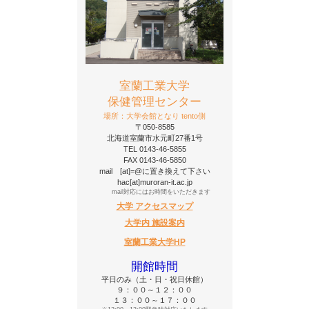
室蘭工業大学
保健管理センター
場所：大学会館となり tento側
〒050-8585
北海道室蘭市水元町27番1号
TEL 0143-46-5855
FAX 0143-46-5850
mail [at]=@に置き換えて下さい
hac[at]muroran-it.ac.jp
mail対応にはお時間をいただきます
大学 アクセスマップ
大学内 施設案内
室蘭工業大学HP
開館時間
平日のみ（土・日・祝日休館）
９：００～１２：００
１３：００～１７：００