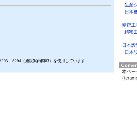
生産
日本
精密工
精密
日本設
日本
，A203，A204（施設案内図03）を使用しています．
Coment
本ペー
（teram