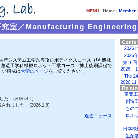
MENU
: Home :
Member
Manufacturing Engineering 
Confer
2026 I
2026
に生産システム工学系専攻ロボティクスコース（現 機械
第16
は創造工学科機械ロボット工学コース，博士後期課程で
2026」 
しい構成は
大学のページ
をご覧ください．
The 24t
2026.11.
Related
室蘭工
2026.4.1)
創造
れました．(2026.1.9)
もの
ロボ
過去ニュース
日本機
生産