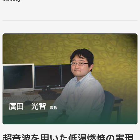
お知らせ
Information
刊行物
Publications
研究協力会
廣田 光智
Research Cooperation group
教授
研究協力会役員・会員名簿
超音波を用いた低温燃焼の実現
お問い合わせ