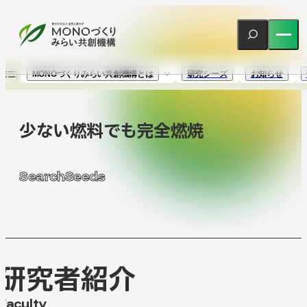
MONOづくりみらい共創機構とは
研究シーズ
お知らせ
MONOづくり
少ない燃料でも完全燃焼
みらい共創機構とは
SearchSeeds
About us
ご挨拶
タスクフォース
スタッフ紹介
研究シーズ
研究者紹介
SearchSeeds
Faculty