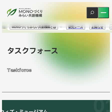
MONOづくりみらい共創機構とは
研究シーズ
お知らせ
MONOづくり
タスクフォース
みらい共創機構とは
About us
T
a
s
k
f
o
r
c
e
ご挨拶
タスクフォース
スタッフ紹介
研究シーズ
0
SearchSeeds