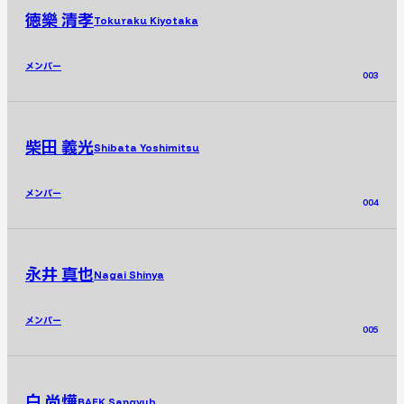
徳樂 清孝
Tokuraku Kiyotaka
メンバー
003
柴田 義光
Shibata Yoshimitsu
メンバー
004
永井 真也
Nagai Shinya
メンバー
005
白 尚燁
BAEK Sangyub