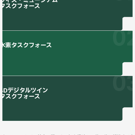
ウィズ・ミュージアム
タスクフォース
お知らせ
0
Information
水素タスクフォース
刊行物
Publications
0
研究協力会
4Dデジタルツイン
タスクフォース
Research Cooperation group
研究協力会役員・会員名簿
お問い合わせ