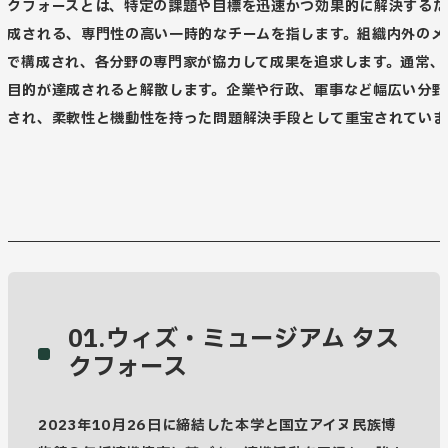
スクフォースとは、特定の課題や目標を迅速かつ効果的に解決するた
編成される、専門性の高い一時的なチームを指します。組織内外のメ
Contact
ーで構成され、各分野の専門家が協力して成果を追求します。通常、
の目的が達成されると解散します。企業や行政、軍事など幅広い分野
用され、柔軟性と機動性を持った問題解決手段として重宝されていま
。
01.ウィズ・ミュージアム
タス
クフォース
2023年10月26日に締結した本学と国立アイヌ民族博