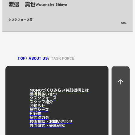
渡邉 真也
Watanabe Shinya
タスクフォース長
001
TOP
ABOUT US
TASK FORCE
MONOづくりみらい共創機構とは
機構長あいさつ
タスクフォース
スタッフ紹介
お知らせ
研究シーズ
刊行物
研究協力会
技術相談・お問い合わせ
共同研究・受託研究