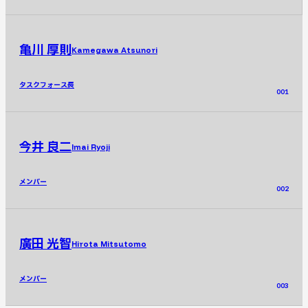
亀川 厚則
Kamegawa Atsunori
タスクフォース長
001
今井 良二
Imai Ryoji
メンバー
002
廣田 光智
Hirota Mitsutomo
メンバー
003