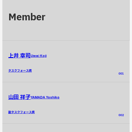
Member
上井 幸司
Uwai Koji
タスクフォース長
001
山田 祥子
YAMADA Yoshiko
副タスクフォース長
002