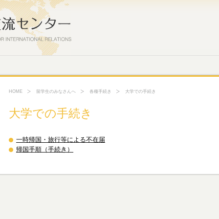
HOME
留学生のみなさんへ
各種手続き
大学での手続き
大学での手続き
一時帰国・旅行等による不在届
帰国手順（手続き）