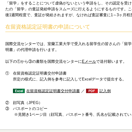
「留学」をすることについて虚偽がないという申請をし、その認定を受け
たの「留学」の査証発給申請をスムーズに行えるようにするものです。こ
後1週間程度で、査証が発給されますが、なければ査証審査に1～3ヶ月程
在留資格認定証明書の申請について
国際交流センターでは、室蘭工業大学で受入れる留学生の皆さんの「留学
明書」の代理申請を行います。
以下の①から③の書類を国際交流センターに
Eメール
で送付願います。
① 在留資格認定証明書交付申請書
所定の様式に、記入例を参考に記入してExcelデータで提出する。
在留資格認定証明書交付申請書
／
記入例
② 顔写真（JPEG）
③ パスポートのコピー
※見開き1ページ目（顔写真、パスポート番号、氏名が記載されてい