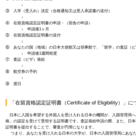
↓
③ 入学（受入れ）決定（合格通知又は受入承諾書の送付）
↓
④ 在留資格認定証明書の申請・（宿舎の申請）
↓ 申請後1ヶ月
⑤ 在留資格認定証明書の送付
↓
⑥ あなたの国（地域）の日本大使館又は領事館で、「留学」の査証（ビ
↓ 申請後1週間程度
⑦ 査証（ビザ）発給
↓
⑧ 航空券の予約
↓
⑨ 渡日
「在留資格認定証明書（Certificate of Eligibility）」
日本に入国を希望する外国人を受け入れる日本の機関が、入国管理局へ
格」の認定を受けて受領する証明書です。査証発給申請の際、また、日本
証明書を提出することで、審査が円滑になります。
つまり、あなたを受け入れる日本の大学が、日本の入国管理局にあなた