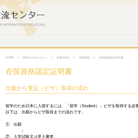
HOME
留学生のみなさんへ
各種手続き
在留関係
在留資格認定証明書
在留資格認定証明書
出願から査証（ビザ）取得の流れ
留学のため日本に入国するには、「留学（Student）」ビザを取得する必
以下は、出願からビザ取得までの流れです。
① 出願
↓
② 入学試験又は受入審査