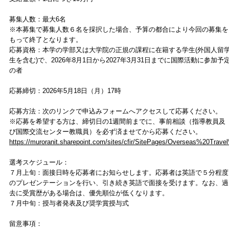
募集人数：最大6名
※本募集で募集人数６名を採択した場合、予算の都合により今回の募集を
もって終了となります。
応募資格：本学の学部又は大学院の正規の課程に在籍する学生(外国人留
生を含む)で、2026年8月1日から2027年3月31日までに国際活動に参加予
の者
応募締切：2026年5月18日（月）17時
応募方法：次のリンクで申込みフォームへアクセスして応募ください。
※応募を希望する方は、締切日の1週間前までに、事前相談（指導教員及
び国際交流センター教職員）を必ず済ませてから応募ください。
https://muroranit.sharepoint.com/sites/cfir/SitePages/Overseas%20Trav
選考スケジュール：
７月上旬：面接日時を応募者にお知らせします。応募者は英語で５分程度
のプレゼンテーションを行い、引き続き英語で面接を受けます。なお、過
去に受賞歴がある場合は、優先順位が低くなります。
７月中旬：授与者発表及び奨学賞授与式
留意事項：