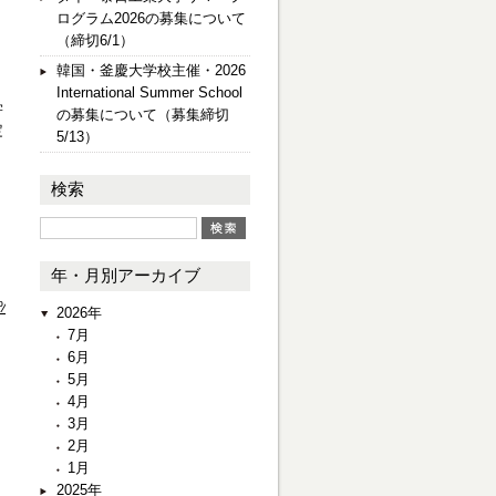
ログラム2026の募集について
（締切6/1）
韓国・釜慶大学校主催・2026
International Summer School
学
の募集について（募集締切
定
5/13）
検索
年・月別アーカイブ
el%20Scholarship.aspx
2026年
7月
6月
5月
4月
3月
2月
1月
2025年